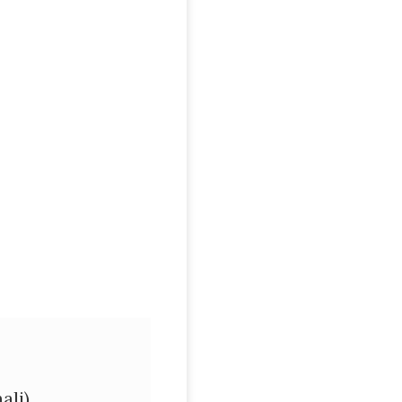
nale
Fiscale
ali)