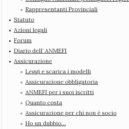
Rappresentanti Provinciali
Chi siamo
Statuto
Consiglio
Azioni legali
Direttivo
Forum
Consiglio
Diario dell’ ANMEFI
Nazionale
Assicurazione
(consiglieri
Leggi e scarica i modelli
regionali)
Assicurazione obbligatoria
Rappresentanti
ANMEFI per i suoi iscritti
Provinciali
Quanto costa
Statuto
Assicurazione per chi non è socio
Azioni legali
Ho un dubbio…