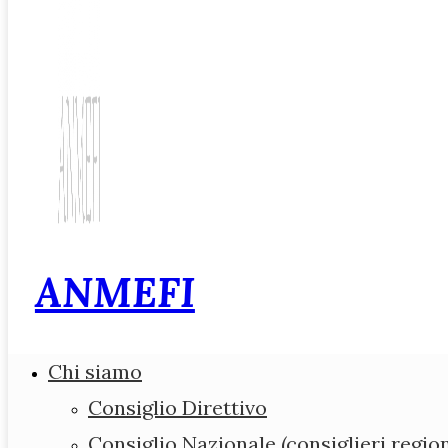
ANMEFI
Associazione Nazio
Chi siamo
Medici di Medicina 
Consiglio Direttivo
Consiglio Nazionale (consiglieri region