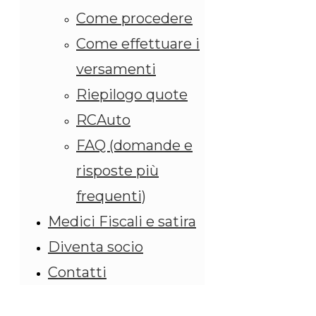
Come procedere
Come effettuare i
versamenti
Riepilogo quote
RCAuto
FAQ (domande e
risposte più
frequenti)
Medici Fiscali e satira
Diventa socio
Contatti