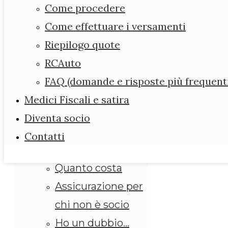
Forum
Come procedere
Diario dell’ ANMEFI
Come effettuare i versamenti
Assicurazione
Riepilogo quote
Leggi e scarica i
RCAuto
modelli
FAQ (domande e risposte più frequent
Assicurazione
Medici Fiscali e satira
obbligatoria
Diventa socio
ANMEFI per i suoi
Contatti
iscritti
Quanto costa
Assicurazione per
chi non è socio
Ho un dubbio…