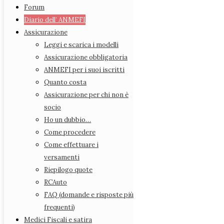
Rappresentanti Provinciali
Forum
Statuto
Diario dell’ ANMEFI
Azioni legali
Assicurazione
Forum
Leggi e scarica i modelli
Diario dell’ ANMEFI
Assicurazione obbligatoria
Assicurazione
ANMEFI per i suoi iscritti
Leggi e scarica i modelli
Quanto costa
Assicurazione obbligatoria
Assicurazione per chi non è
ANMEFI per i suoi iscritti
socio
Quanto costa
Ho un dubbio…
Assicurazione per chi non è socio
Come procedere
Ho un dubbio…
Come effettuare i
Come procedere
versamenti
Come effettuare i versamenti
Riepilogo quote
Riepilogo quote
RCAuto
RCAuto
FAQ (domande e risposte più
FAQ (domande e risposte più frequenti)
frequenti)
Medici Fiscali e satira
Medici Fiscali e satira