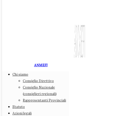
ANMEFI
Chi siamo
Associazione Nazionale
Consiglio Direttivo
Medici di Medicina Fiscale
Consiglio Nazionale
(consiglieri regionali)
Chi siamo
Rappresentanti Provinciali
Consiglio Direttivo
Statuto
Consiglio Nazionale (consiglieri regionali)
Azioni legali