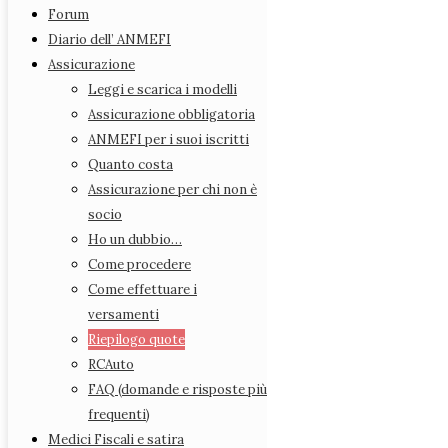
Rappresentanti Provinciali
Forum
Statuto
Diario dell’ ANMEFI
Azioni legali
Assicurazione
Forum
Leggi e scarica i modelli
Diario dell’ ANMEFI
Assicurazione obbligatoria
Assicurazione
ANMEFI per i suoi iscritti
Leggi e scarica i modelli
Quanto costa
Assicurazione obbligatoria
Assicurazione per chi non è
ANMEFI per i suoi iscritti
socio
Quanto costa
Ho un dubbio…
Assicurazione per chi non è socio
Come procedere
Ho un dubbio…
Come effettuare i
Come procedere
versamenti
Come effettuare i versamenti
Riepilogo quote
Riepilogo quote
RCAuto
RCAuto
FAQ (domande e risposte più
FAQ (domande e risposte più frequenti)
frequenti)
Medici Fiscali e satira
Medici Fiscali e satira