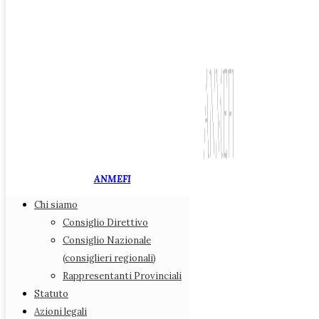
ANMEFI
Chi siamo
Associazione Nazionale
Consiglio Direttivo
Medici di Medicina Fiscale
Consiglio Nazionale
(consiglieri regionali)
Chi siamo
Rappresentanti Provinciali
Consiglio Direttivo
Statuto
Consiglio Nazionale (consiglieri regionali)
Azioni legali