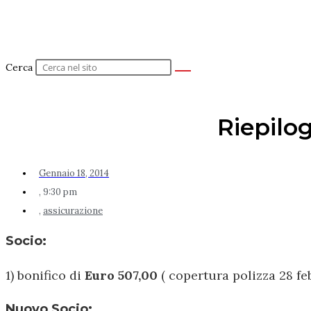
Cerca
Riepilo
Gennaio 18, 2014
,
9:30 pm
,
assicurazione
Socio
:
1) bonifico di
Euro 507,00
( copertura polizza 28 fe
Nuovo Socio
: