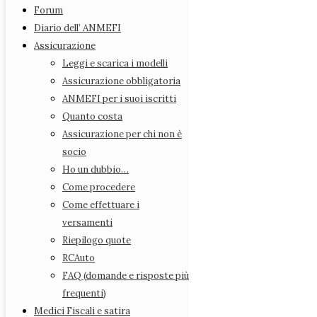
Rappresentanti Provinciali
Forum
Statuto
Diario dell’ ANMEFI
Azioni legali
Assicurazione
Forum
Leggi e scarica i modelli
Diario dell’ ANMEFI
Assicurazione obbligatoria
Assicurazione
ANMEFI per i suoi iscritti
Leggi e scarica i modelli
Quanto costa
Assicurazione obbligatoria
Assicurazione per chi non è
ANMEFI per i suoi iscritti
socio
Quanto costa
Ho un dubbio…
Assicurazione per chi non è socio
Come procedere
Ho un dubbio…
Come effettuare i
Come procedere
versamenti
Come effettuare i versamenti
Riepilogo quote
Riepilogo quote
RCAuto
RCAuto
FAQ (domande e risposte più
FAQ (domande e risposte più frequenti)
frequenti)
Medici Fiscali e satira
Medici Fiscali e satira