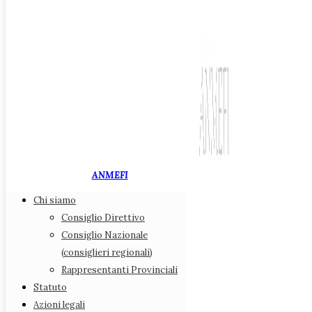
ANMEFI
Chi siamo
Associazione Nazionale
Consiglio Direttivo
Medici di Medicina Fiscale
Consiglio Nazionale
(consiglieri regionali)
Chi siamo
Rappresentanti Provinciali
Consiglio Direttivo
Statuto
Consiglio Nazionale (consiglieri regionali)
Azioni legali