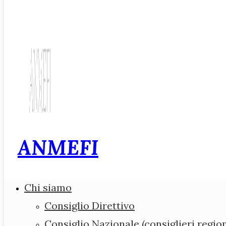
ANMEFI
Associazione Nazio
Chi siamo
Medici di Medicina 
Consiglio Direttivo
Consiglio Nazionale (consiglieri region