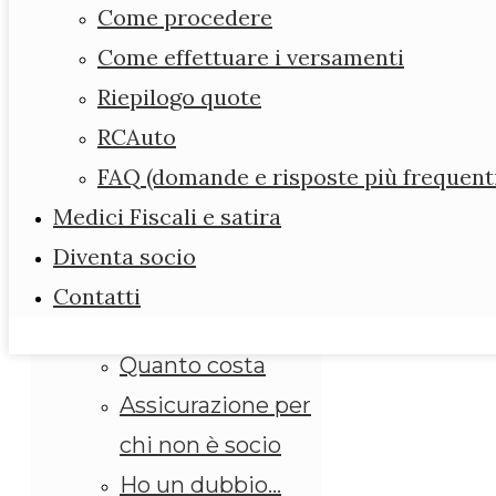
Forum
Come procedere
Diario dell’ ANMEFI
Come effettuare i versamenti
Assicurazione
Riepilogo quote
Leggi e scarica i
RCAuto
modelli
FAQ (domande e risposte più frequent
Assicurazione
Medici Fiscali e satira
obbligatoria
Diventa socio
ANMEFI per i suoi
Contatti
iscritti
Quanto costa
Assicurazione per
chi non è socio
Ho un dubbio…