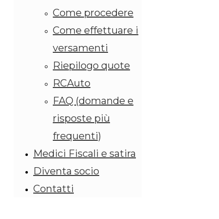
Come procedere
Come effettuare i
versamenti
Riepilogo quote
RCAuto
FAQ (domande e
risposte più
frequenti)
Medici Fiscali e satira
Diventa socio
Contatti