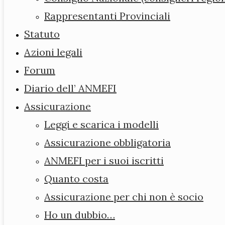
Rappresentanti Provinciali
Chi siamo
Statuto
Consiglio
Azioni legali
Direttivo
Forum
Consiglio
Diario dell’ ANMEFI
Nazionale
Assicurazione
(consiglieri
Leggi e scarica i modelli
regionali)
Assicurazione obbligatoria
Rappresentanti
ANMEFI per i suoi iscritti
Provinciali
Quanto costa
Statuto
Assicurazione per chi non è socio
Azioni legali
Ho un dubbio…