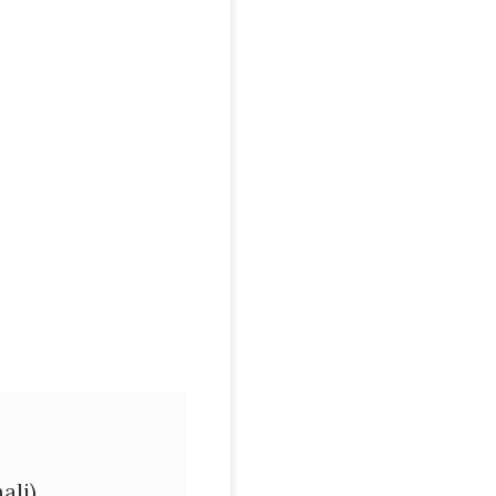
nale
Fiscale
ali)