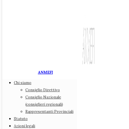
ANMEFI
Chi siamo
Associazione Nazionale
Consiglio Direttivo
Medici di Medicina Fiscale
Consiglio Nazionale
(consiglieri regionali)
Chi siamo
Rappresentanti Provinciali
Consiglio Direttivo
Statuto
Consiglio Nazionale (consiglieri regionali)
Azioni legali