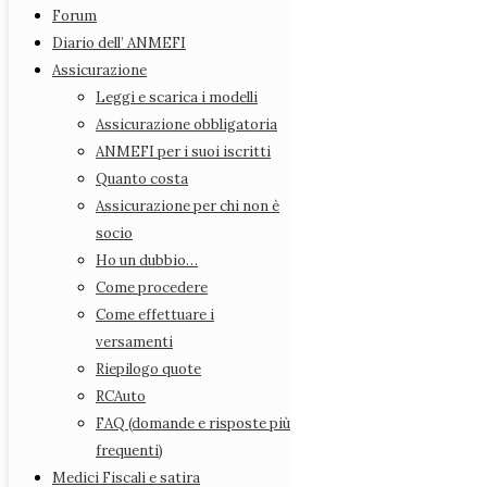
Rappresentanti Provinciali
Forum
Statuto
Diario dell’ ANMEFI
Azioni legali
Assicurazione
Forum
Leggi e scarica i modelli
Diario dell’ ANMEFI
Assicurazione obbligatoria
Assicurazione
ANMEFI per i suoi iscritti
Leggi e scarica i modelli
Quanto costa
Assicurazione obbligatoria
Assicurazione per chi non è
ANMEFI per i suoi iscritti
socio
Quanto costa
Ho un dubbio…
Assicurazione per chi non è socio
Come procedere
Ho un dubbio…
Come effettuare i
Come procedere
versamenti
Come effettuare i versamenti
Riepilogo quote
Riepilogo quote
RCAuto
RCAuto
FAQ (domande e risposte più
FAQ (domande e risposte più frequenti)
frequenti)
Medici Fiscali e satira
Medici Fiscali e satira