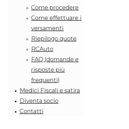
Come procedere
Come effettuare i
versamenti
Riepilogo quote
RCAuto
FAQ (domande e
risposte più
frequenti)
Medici Fiscali e satira
Diventa socio
Contatti