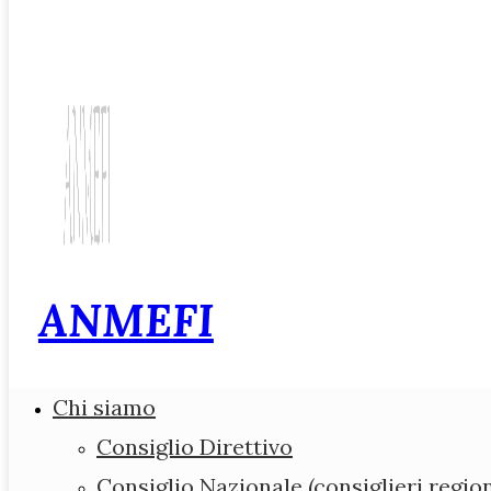
ANMEFI
Associazione Nazio
Chi siamo
Medici di Medicina 
Consiglio Direttivo
Consiglio Nazionale (consiglieri region