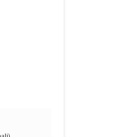
nale
Fiscale
ali)