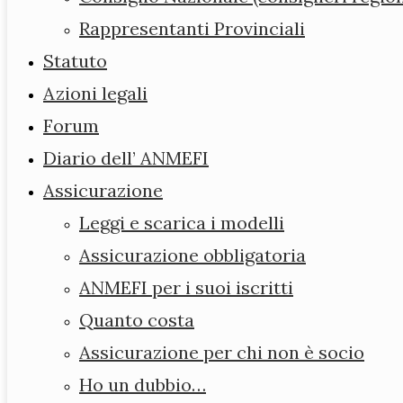
Rappresentanti Provinciali
Chi siamo
Statuto
Consiglio
Azioni legali
Direttivo
Forum
Consiglio
Diario dell’ ANMEFI
Nazionale
Assicurazione
(consiglieri
Leggi e scarica i modelli
regionali)
Assicurazione obbligatoria
Rappresentanti
ANMEFI per i suoi iscritti
Provinciali
Quanto costa
Statuto
Assicurazione per chi non è socio
Azioni legali
Ho un dubbio…