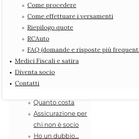
Forum
Come procedere
Diario dell’ ANMEFI
Come effettuare i versamenti
Assicurazione
Riepilogo quote
Leggi e scarica i
RCAuto
modelli
FAQ (domande e risposte più frequent
Assicurazione
Medici Fiscali e satira
obbligatoria
Diventa socio
ANMEFI per i suoi
Contatti
iscritti
Quanto costa
Assicurazione per
chi non è socio
Ho un dubbio…