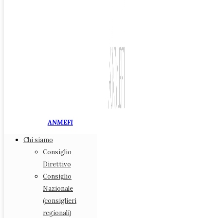
ANMEFI
Chi siamo
Associazione Nazionale
Consiglio
Medici di Medicina Fiscale
Direttivo
Consiglio
Chi siamo
Nazionale
Consiglio Direttivo
(consiglieri
Consiglio Nazionale (consiglieri regionali)
regionali)