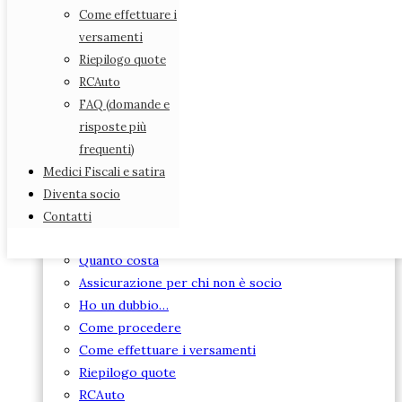
Diventa socio
Come effettuare i
Contatti
versamenti
Riepilogo quote
RCAuto
STATUTO ANMEFI
FAQ (domande e
DIARIO ANMEFI
risposte più
DIVENTA SOCIO
frequenti)
ASSICURAZIONE
Medici Fiscali e satira
Leggi e scarica i modelli
Diventa socio
Assicurazione obbligatoria
Contatti
ANMEFI per i suoi iscritti
Quanto costa
Assicurazione per chi non è socio
Ho un dubbio…
Come procedere
Come effettuare i versamenti
Riepilogo quote
RCAuto