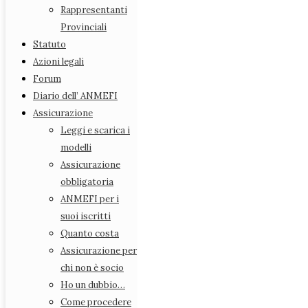
Rappresentanti Provinciali
Rappresentanti
Statuto
Provinciali
Azioni legali
Statuto
Forum
Azioni legali
Diario dell’ ANMEFI
Forum
Assicurazione
Diario dell’ ANMEFI
Leggi e scarica i modelli
Assicurazione
Assicurazione obbligatoria
Leggi e scarica i
ANMEFI per i suoi iscritti
modelli
Quanto costa
Assicurazione
Assicurazione per chi non è socio
obbligatoria
Ho un dubbio…
ANMEFI per i
Come procedere
suoi iscritti
Come effettuare i versamenti
Quanto costa
Riepilogo quote
Assicurazione per
RCAuto
chi non è socio
FAQ (domande e risposte più frequenti)
Ho un dubbio…
Medici Fiscali e satira
Come procedere