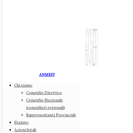
ANMEFI
Chi siamo
Associazione Nazionale
Consiglio Direttivo
Medici di Medicina Fiscale
Consiglio Nazionale
(consiglieri regionali)
Chi siamo
Rappresentanti Provinciali
Consiglio Direttivo
Statuto
Consiglio Nazionale (consiglieri regionali)
Azioni legali