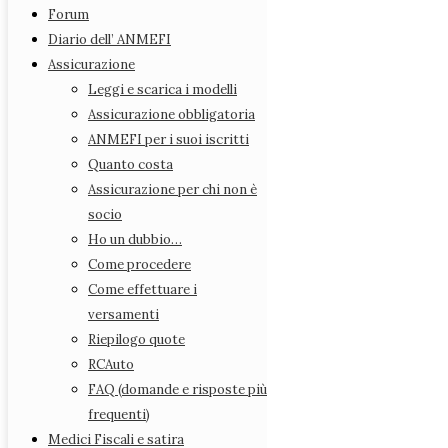
Rappresentanti Provinciali
Forum
Statuto
Diario dell’ ANMEFI
Azioni legali
Assicurazione
Forum
Leggi e scarica i modelli
Diario dell’ ANMEFI
Assicurazione obbligatoria
Assicurazione
ANMEFI per i suoi iscritti
Leggi e scarica i modelli
Quanto costa
Assicurazione obbligatoria
Assicurazione per chi non è
ANMEFI per i suoi iscritti
socio
Quanto costa
Ho un dubbio…
Assicurazione per chi non è socio
Come procedere
Ho un dubbio…
Come effettuare i
Come procedere
versamenti
Come effettuare i versamenti
Riepilogo quote
Riepilogo quote
RCAuto
RCAuto
FAQ (domande e risposte più
FAQ (domande e risposte più frequenti)
frequenti)
Medici Fiscali e satira
Medici Fiscali e satira