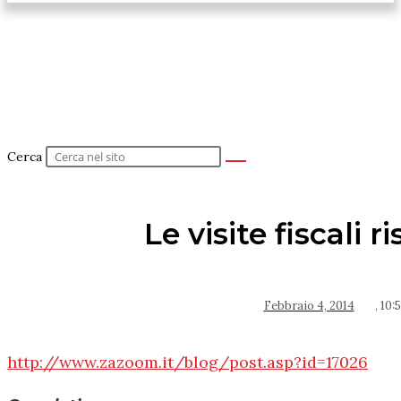
Cerca
Le visite fiscali r
Febbraio 4, 2014
,
10:
http://www.zazoom.it/blog/post.asp?id=17026