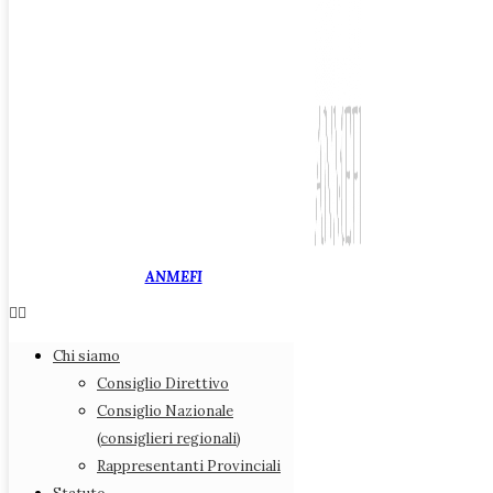
ANMEFI
Associazione Nazionale
Chi siamo
Medici di Medicina Fiscale
Consiglio Direttivo
Consiglio Nazionale
(consiglieri regionali)
Rappresentanti Provinciali
Chi siamo