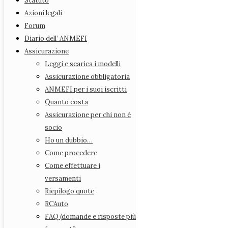
Statuto
Consiglio Direttivo
Azioni legali
Consiglio Nazionale (consiglieri regionali)
Forum
Rappresentanti Provinciali
Diario dell’ ANMEFI
Statuto
Assicurazione
Azioni legali
Leggi e scarica i modelli
Forum
Assicurazione obbligatoria
Diario dell’ ANMEFI
ANMEFI per i suoi iscritti
Assicurazione
Quanto costa
Leggi e scarica i modelli
Assicurazione per chi non è
Assicurazione obbligatoria
socio
ANMEFI per i suoi iscritti
Ho un dubbio…
Quanto costa
Come procedere
Assicurazione per chi non è socio
Come effettuare i
Ho un dubbio…
versamenti
Come procedere
Riepilogo quote
Come effettuare i versamenti
RCAuto
Riepilogo quote
FAQ (domande e risposte più
RCAuto