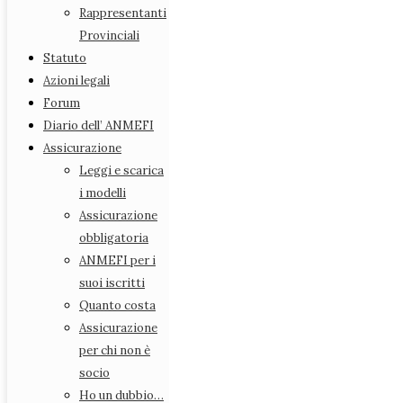
Rappresentanti Provinciali
Rappresentanti
Statuto
Provinciali
Azioni legali
Statuto
Forum
Azioni legali
Diario dell’ ANMEFI
Forum
Assicurazione
Diario dell’ ANMEFI
Leggi e scarica i modelli
Assicurazione
Assicurazione obbligatoria
Leggi e scarica
ANMEFI per i suoi iscritti
i modelli
Quanto costa
Assicurazione
Assicurazione per chi non è socio
obbligatoria
Ho un dubbio…
ANMEFI per i
Come procedere
suoi iscritti
Come effettuare i versamenti
Quanto costa
Riepilogo quote
Assicurazione
RCAuto
per chi non è
FAQ (domande e risposte più frequenti)
socio
Medici Fiscali e satira
Ho un dubbio…