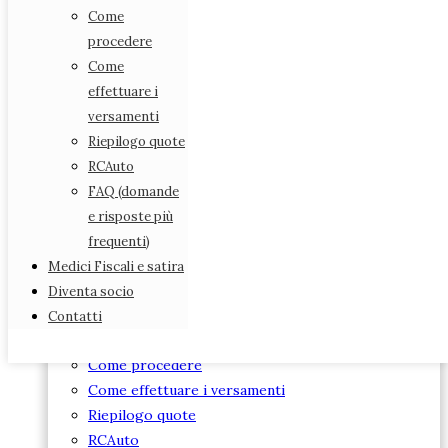
Diventa socio
Come
Contatti
procedere
Come
effettuare i
STATUTO ANMEFI
versamenti
DIARIO ANMEFI
Riepilogo quote
DIVENTA SOCIO
RCAuto
ASSICURAZIONE
FAQ (domande
Leggi e scarica i modelli
e risposte più
Assicurazione obbligatoria
frequenti)
ANMEFI per i suoi iscritti
Medici Fiscali e satira
Quanto costa
Diventa socio
Assicurazione per chi non è socio
Contatti
Ho un dubbio…
Come procedere
Come effettuare i versamenti
Riepilogo quote
RCAuto