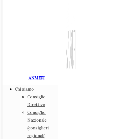
ANMEFI
Chi siamo
Associazione Nazionale
Consiglio
Medici di Medicina Fiscale
Direttivo
Consiglio
Chi siamo
Nazionale
Consiglio Direttivo
(consiglieri
Consiglio Nazionale (consiglieri regionali)
regionali)