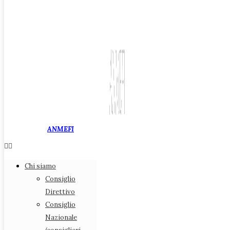
ANMEFI
Associazione Nazionale
Chi siamo
Medici di Medicina Fiscale
Consiglio
Direttivo
Consiglio
Nazionale
Chi siamo