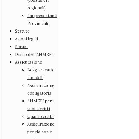
(consiglieri
Consiglio Direttivo
regionali)
Consiglio Nazionale (consiglieri regionali)
Rappresentanti
Rappresentanti Provinciali
Provinciali
Statuto
Statuto
Azioni legali
Azioni legali
Forum
Forum
Diario dell’ ANMEFI
Diario dell’ ANMEFI
Assicurazione
Assicurazione
Leggi e scarica i modelli
Leggi e scarica
Assicurazione obbligatoria
i modelli
ANMEFI per i suoi iscritti
Assicurazione
Quanto costa
obbligatoria
Assicurazione per chi non è socio
ANMEFI per i
Ho un dubbio…
suoi iscritti
Come procedere
Quanto costa
Come effettuare i versamenti
Assicurazione
Riepilogo quote
per chi non è
RCAuto