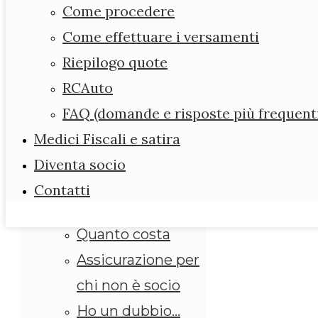
Forum
Come procedere
Diario dell’ ANMEFI
Come effettuare i versamenti
Assicurazione
Riepilogo quote
Leggi e scarica i
RCAuto
modelli
FAQ (domande e risposte più frequent
Assicurazione
Medici Fiscali e satira
obbligatoria
Diventa socio
ANMEFI per i suoi
Contatti
iscritti
Quanto costa
Assicurazione per
chi non è socio
Ho un dubbio…