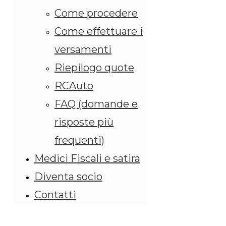
Come procedere
Come effettuare i
versamenti
Riepilogo quote
RCAuto
FAQ (domande e
risposte più
frequenti)
Medici Fiscali e satira
Diventa socio
Contatti