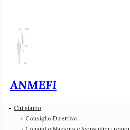
ANMEFI
Associazione Nazio
Chi siamo
Medici di Medicina 
Consiglio Direttivo
Consiglio Nazionale (consiglieri region