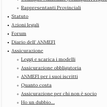
Rappresentanti Provinciali
Chi siamo
Statuto
Consiglio
Azioni legali
Direttivo
Forum
Consiglio
Diario dell’ ANMEFI
Nazionale
Assicurazione
(consiglieri
Leggi e scarica i modelli
regionali)
Assicurazione obbligatoria
Rappresentanti
ANMEFI per i suoi iscritti
Provinciali
Quanto costa
Statuto
Assicurazione per chi non è socio
Azioni legali
Ho un dubbio…