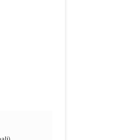
nale
Fiscale
ali)