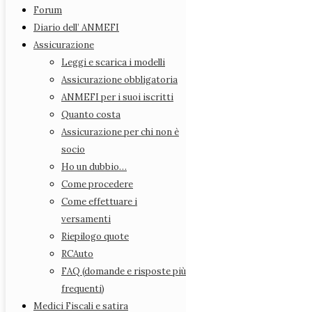
Rappresentanti Provinciali
Forum
Statuto
Diario dell’ ANMEFI
Azioni legali
Assicurazione
Forum
Leggi e scarica i modelli
Diario dell’ ANMEFI
Assicurazione obbligatoria
Assicurazione
ANMEFI per i suoi iscritti
Leggi e scarica i modelli
Quanto costa
Assicurazione obbligatoria
Assicurazione per chi non è
ANMEFI per i suoi iscritti
socio
Quanto costa
Ho un dubbio…
Assicurazione per chi non è socio
Come procedere
Ho un dubbio…
Come effettuare i
Come procedere
versamenti
Come effettuare i versamenti
Riepilogo quote
Riepilogo quote
RCAuto
RCAuto
FAQ (domande e risposte più
FAQ (domande e risposte più frequenti)
frequenti)
Medici Fiscali e satira
Medici Fiscali e satira