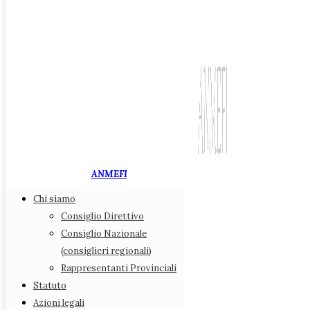
ANMEFI
Chi siamo
Associazione Nazionale
Consiglio Direttivo
Medici di Medicina Fiscale
Consiglio Nazionale
(consiglieri regionali)
Chi siamo
Rappresentanti Provinciali
Consiglio Direttivo
Statuto
Consiglio Nazionale (consiglieri regionali)
Azioni legali