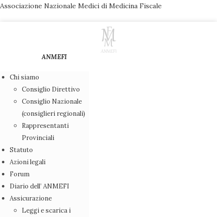
Salta
Associazione Nazionale Medici di Medicina Fiscale
al
contenuto
ANMEFI
Chi siamo
Consiglio Direttivo
Consiglio Nazionale
Associazione Nazionale
(consiglieri regionali)
Rappresentanti
Medici di Medicina Fiscale
Provinciali
Statuto
Chi siamo
Azioni legali
Consiglio Direttivo
Forum
Consiglio Nazionale (consiglieri regionali)
Diario dell’ ANMEFI
Rappresentanti Provinciali
Assicurazione
Statuto
Leggi e scarica i