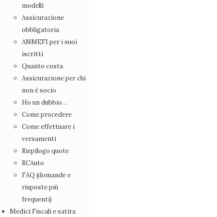
Azioni legali
modelli
Forum
Assicurazione
Diario dell’ ANMEFI
obbligatoria
Assicurazione
ANMEFI per i suoi
Leggi e scarica i modelli
iscritti
Assicurazione obbligatoria
Quanto costa
ANMEFI per i suoi iscritti
Assicurazione per chi
Quanto costa
non è socio
Assicurazione per chi non è socio
Ho un dubbio…
Ho un dubbio…
Come procedere
Come procedere
Come effettuare i
Come effettuare i versamenti
versamenti
Riepilogo quote
Riepilogo quote
RCAuto
RCAuto
FAQ (domande e risposte più frequenti)
FAQ (domande e
Medici Fiscali e satira
risposte più
Diventa socio
frequenti)
Contatti
Medici Fiscali e satira