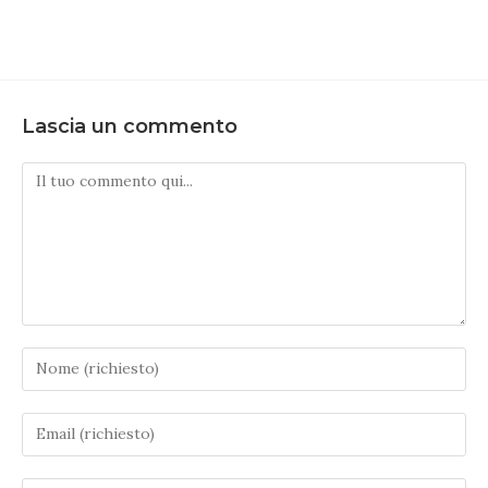
Lascia un commento
Commento
Inserisci
il
tuo
Inserisci
nome
il
o
tuo