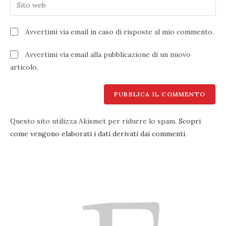
Inserisci
nome
indirizzo
l'URL
utente
email
del
per
Avvertimi via email in caso di risposte al mio commento.
per
sito
commentare
commentare
web
Avvertimi via email alla pubblicazione di un nuovo
(facoltativo)
articolo.
Questo sito utilizza Akismet per ridurre lo spam.
Scopri
come vengono elaborati i dati derivati dai commenti
.